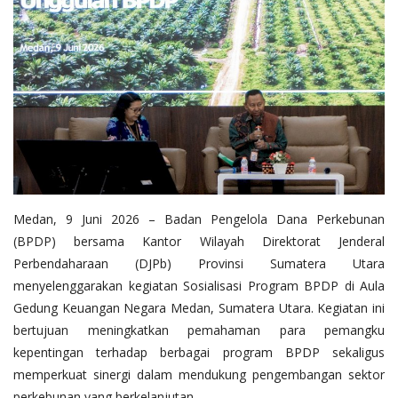
Pengumuman
Tentang Sawit
Riset
Hubungi Kami
Medan, 9 Juni 2026 – Badan Pengelola Dana Perkebunan
Indonesia
(BPDP) bersama Kantor Wilayah Direktorat Jenderal
Perbendaharaan (DJPb) Provinsi Sumatera Utara
menyelenggarakan kegiatan Sosialisasi Program BPDP di Aula
Gedung Keuangan Negara Medan, Sumatera Utara. Kegiatan ini
bertujuan meningkatkan pemahaman para pemangku
kepentingan terhadap berbagai program BPDP sekaligus
memperkuat sinergi dalam mendukung pengembangan sektor
perkebunan yang berkelanjutan.