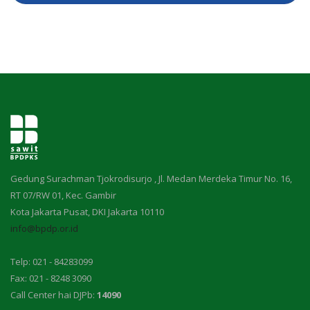
Gedung Surachman Tjokrodisurjo , Jl. Medan Merdeka Timur No. 16,
RT 07/RW 01, Kec. Gambir
Kota Jakarta Pusat, DKI Jakarta 10110
info@bpdp.or.id
Telp: 021 - 84283099
Fax: 021 - 8248 3090
Call Center hai DJPb:
14090