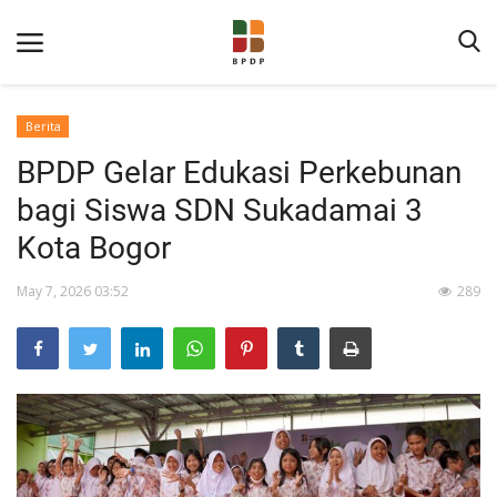
Berita
BPDP Gelar Edukasi Perkebunan
bagi Siswa SDN Sukadamai 3
Kota Bogor
May 7, 2026 03:52
289
Home
Tentang BPDP
Informasi Publik
Program Layanan
Berita