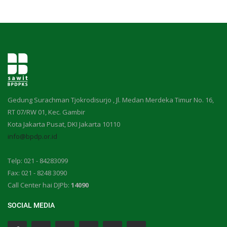
Gedung Surachman Tjokrodisurjo , Jl. Medan Merdeka Timur No. 16,
RT 07/RW 01, Kec. Gambir
Kota Jakarta Pusat, DKI Jakarta 10110
info@bpdp.or.id
Telp: 021 - 84283099
Fax: 021 - 8248 3090
Call Center hai DJPb:
14090
SOCIAL MEDIA