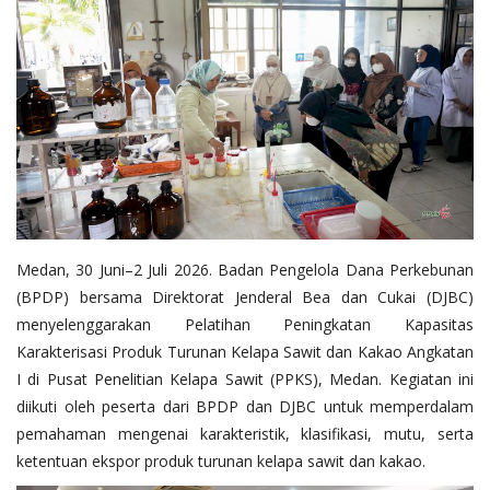
Pengumuman
Tentang Sawit
Riset
Hubungi Kami
Medan, 30 Juni–2 Juli 2026. Badan Pengelola Dana Perkebunan
Indonesia
(BPDP) bersama Direktorat Jenderal Bea dan Cukai (DJBC)
menyelenggarakan Pelatihan Peningkatan Kapasitas
Karakterisasi Produk Turunan Kelapa Sawit dan Kakao Angkatan
I di Pusat Penelitian Kelapa Sawit (PPKS), Medan. Kegiatan ini
diikuti oleh peserta dari BPDP dan DJBC untuk memperdalam
pemahaman mengenai karakteristik, klasifikasi, mutu, serta
ketentuan ekspor produk turunan kelapa sawit dan kakao.