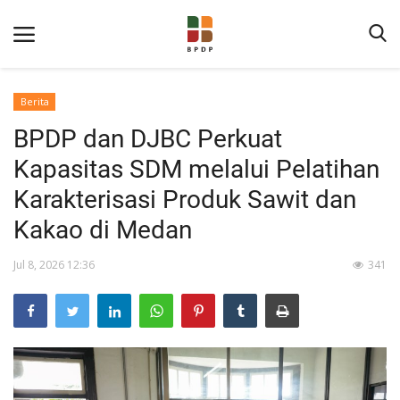
Berita
BPDP dan DJBC Perkuat
Kapasitas SDM melalui Pelatihan
Karakterisasi Produk Sawit dan
Kakao di Medan
Home
Jul 8, 2026 12:36
341
Tentang BPDP
Informasi Publik
Program Layanan
Berita