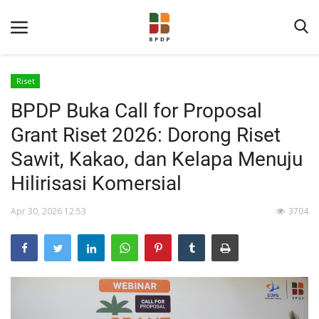
Riset
BPDP Buka Call for Proposal
Grant Riset 2026: Dorong Riset
Sawit, Kakao, dan Kelapa Menuju
Hilirisasi Komersial
Home
Apr 30, 2026 12:53
3704
Tentang BPDP
Informasi Publik
Program Layanan
Berita