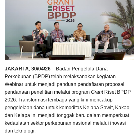
Pengumuman
Tentang Sawit
Riset
Hubungi Kami
JAKARTA, 30/04/26
– Badan Pengelola Dana
Perkebunan (BPDP) telah melaksanakan kegiatan
Indonesia
Webinar untuk menjadi panduan pendaftaran proposal
pendanaan penelitian melalui program
Grant
Riset BPDP
2026. Transformasi lembaga yang kini mencakup
pengelolaan dana untuk komoditas Kelapa Sawit, Kakao,
dan Kelapa ini menjadi tonggak baru dalam memperkuat
kedaulatan sektor perkebunan nasional melalui inovasi
dan teknologi.