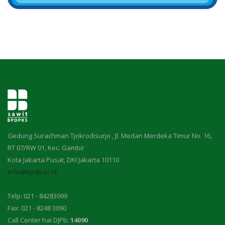
Gedung Surachman Tjokrodisurjo , Jl. Medan Merdeka Timur No. 16,
RT 07/RW 01, Kec. Gambir
Kota Jakarta Pusat, DKI Jakarta 10110
info@bpdp.or.id
Telp: 021 - 84283099
Fax: 021 - 8248 3090
Call Center hai DJPb:
14090